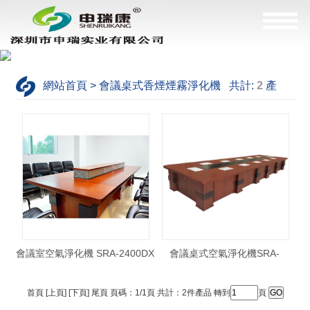
網站首頁 > 會議桌式香煙煙霧淨化機 共計:
2
產
品，這是
1--2
產品
會議室空氣淨化機 SRA-2400DX
會議桌式空氣淨化機SRA-
5400DX
首頁 [上頁] [下頁] 尾頁 頁碼：1/1頁 共計：2件產品 轉到
頁