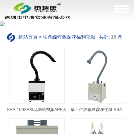
網站首頁 > 生產線焊錫探花福利视频 共計:
10
產
品，這是
1--9
產品
SRA-180XP探花网站视频APP入
單工位焊錫煙霧淨化機 SRA-
口
200XP