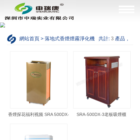
網站首頁 > 落地式香煙煙霧淨化機 共計:
3
產品，
這是
1--3
產品
香煙探花福利视频 SRA 500DX-
SRA-500DX-3老板吸煙櫃
1