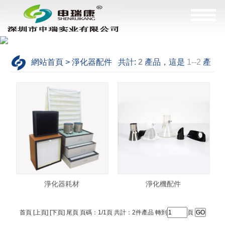
網站首頁 > 淨化器配件 共計:
2
產品，這是
1--2
產
品
淨化器耗材
淨化機配件
首頁 [上頁] [下頁] 尾頁 頁碼：1/1頁 共計：2件產品 轉到
頁