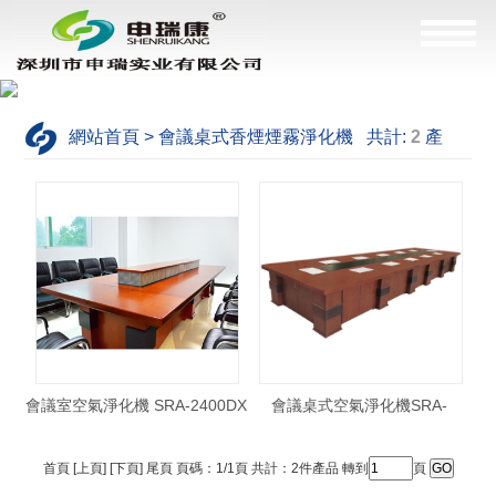
網站首頁 > 會議桌式香煙煙霧淨化機 共計:
2
產
品，這是
1--2
產品
會議室空氣淨化機 SRA-2400DX
會議桌式空氣淨化機SRA-
5400DX
首頁 [上頁] [下頁] 尾頁 頁碼：1/1頁 共計：2件產品 轉到
頁