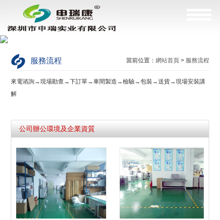
服務流程
當前位置：
網站首頁
>
服務流程
來電谘詢→現場勘查→下訂單→車間製造→檢驗→包裝→送貨→現場安裝講
解
公司辦公環境及企業資質